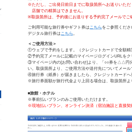
※ただし、ご出発日前日までに取扱箇所へお送りいただ
店舗での精算はできません。
※
取扱箇所は、予約後にお送りする予約完了メールでご
ご利用可能な旅行券やギフト券は
こちら
をご参照くださ
デジタル旅行券は
こちら
。
＜ご使用方法＞
①ウェブで予約をします。（クレジットカードで全額精
②予約完了メールに記載のマイページログインURLをク
③マイページ内の[お問い合わせ]より、「○○券を△△
い。
取扱箇所より、ご使用方法や送付先についてメール
④旅行券（紙券）が届きましたら、クレジットカードへ
※旅行券面額が旅行代金より上回る場合は、取扱箇所よ
■旅館・ホテル
※
事前払いプランのみご使用いただけます。
※現地払いプラン、オンライン決済（宿泊施設と直接契