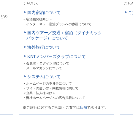
ください。
こち
国内宿泊について
ご
などの
＜宿泊機関様向け＞
・インターネット宿泊プランへの参画について
国内ツアー／交通＋宿泊（ダイナミック
パッケージ）について
海外旅行について
KNTメンバーズクラブについて
・会員ID・ログインIDについて
・メールマガジンについて
システムについて
・ホームページの不具合について
・サイトの使い方・掲載情報に関して
＜企業・法人様向け＞
・弊社ホームページへの広告掲載について
※ご旅行に関するご相談・ご質問は
店舗
で承ります。