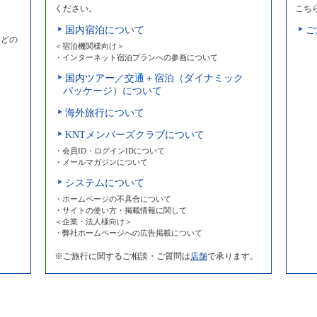
ください。
こち
国内宿泊について
ご
などの
＜宿泊機関様向け＞
・インターネット宿泊プランへの参画について
国内ツアー／交通＋宿泊（ダイナミック
パッケージ）について
海外旅行について
KNTメンバーズクラブについて
・会員ID・ログインIDについて
・メールマガジンについて
システムについて
・ホームページの不具合について
・サイトの使い方・掲載情報に関して
＜企業・法人様向け＞
・弊社ホームページへの広告掲載について
※ご旅行に関するご相談・ご質問は
店舗
で承ります。