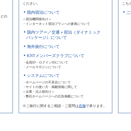
ください。
こち
国内宿泊について
ご
などの
＜宿泊機関様向け＞
・インターネット宿泊プランへの参画について
国内ツアー／交通＋宿泊（ダイナミック
パッケージ）について
海外旅行について
KNTメンバーズクラブについて
・会員ID・ログインIDについて
・メールマガジンについて
システムについて
・ホームページの不具合について
・サイトの使い方・掲載情報に関して
＜企業・法人様向け＞
・弊社ホームページへの広告掲載について
※ご旅行に関するご相談・ご質問は
店舗
で承ります。