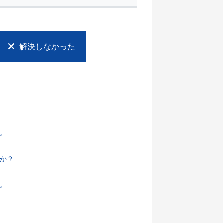
解決しなかった
。
か？
。