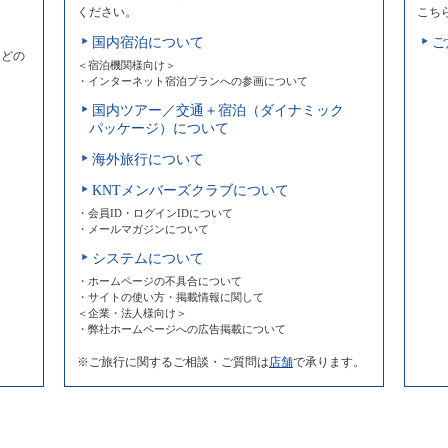
ください。
こち
国内宿泊について
ご
などの
＜宿泊機関様向け＞
・インターネット宿泊プランへの参画について
国内ツアー／交通＋宿泊（ダイナミック
パッケージ）について
海外旅行について
KNTメンバーズクラブについて
・会員ID・ログインIDについて
・メールマガジンについて
システムについて
・ホームページの不具合について
・サイトの使い方・掲載情報に関して
＜企業・法人様向け＞
・弊社ホームページへの広告掲載について
※ご旅行に関するご相談・ご質問は
店舗
で承ります。