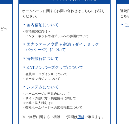
ホームページに関するお問い合わせはこちらにお送り
近畿
ください。
こち
国内宿泊について
ご
などの
＜宿泊機関様向け＞
・インターネット宿泊プランへの参画について
国内ツアー／交通＋宿泊（ダイナミック
パッケージ）について
海外旅行について
KNTメンバーズクラブについて
・会員ID・ログインIDについて
・メールマガジンについて
システムについて
・ホームページの不具合について
・サイトの使い方・掲載情報に関して
＜企業・法人様向け＞
・弊社ホームページへの広告掲載について
※ご旅行に関するご相談・ご質問は
店舗
で承ります。