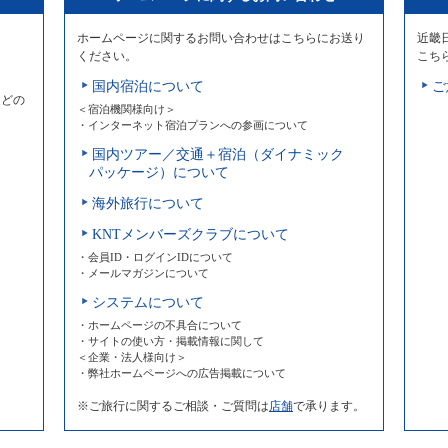
ホームページに関するお問い合わせはこちらにお送り
近畿
ください。
こち
国内宿泊について
ご
などの
＜宿泊機関様向け＞
・インターネット宿泊プランへの参画について
国内ツアー／交通＋宿泊（ダイナミック
パッケージ）について
海外旅行について
KNTメンバーズクラブについて
・会員ID・ログインIDについて
・メールマガジンについて
システムについて
・ホームページの不具合について
・サイトの使い方・掲載情報に関して
＜企業・法人様向け＞
・弊社ホームページへの広告掲載について
※ご旅行に関するご相談・ご質問は
店舗
で承ります。