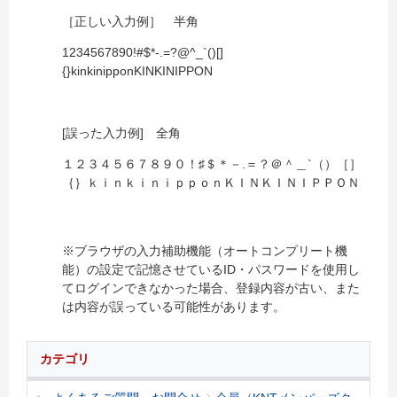
［正しい入力例］ 半角
1234567890!#$*-.=?@^_`()[]
{}kinkinipponKINKINIPPON
[誤った入力例] 全角
１２３４５６７８９０！♯＄＊－.＝？＠＾＿`（）［］
｛｝ｋｉｎｋｉｎｉｐｐｏｎＫＩＮＫＩＮＩＰＰＯＮ
※ブラウザの入力補助機能（オートコンプリート機
能）の設定で記憶させているID・パスワードを使用し
てログインできなかった場合、登録内容が古い、また
は内容が誤っている可能性があります。
カテゴリ