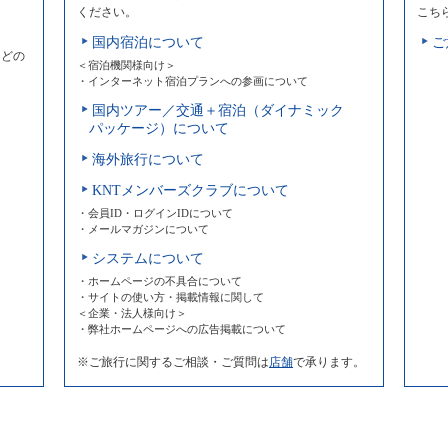
ください。
こち
国内宿泊について
ご
などの
＜宿泊機関様向け＞
・インターネット宿泊プランへの参画について
国内ツアー／交通＋宿泊（ダイナミック
パッケージ）について
海外旅行について
KNTメンバーズクラブについて
・会員ID・ログインIDについて
・メールマガジンについて
システムについて
・ホームページの不具合について
・サイトの使い方・掲載情報に関して
＜企業・法人様向け＞
・弊社ホームページへの広告掲載について
※ご旅行に関するご相談・ご質問は
店舗
で承ります。