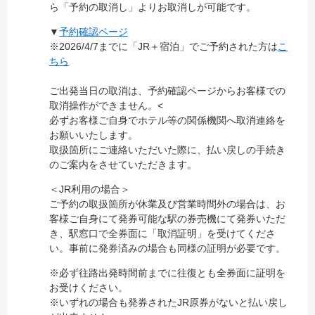
ら「予約の取消し」よりお取消しが可能です。
▼
予約確認ページ
※2026/4/7までに「JR＋宿泊」でご予約された方は
こ
ちら
ご出発当日の取消は、予約確認ページからお客様での
取消操作ができません。<
必ずお客様ご自身でホテル等の関係機関へ取消連絡を
お願いいたします。
取扱箇所にご連絡いただいた際に、払い戻しの手続き
のご案内をさせていただきます。
＜JR利用の場合＞
ご予約の取扱箇所が休業及び営業時間外の場合は、お
客様ご自身にて発券可能な駅の券売機にて発券いただ
き、駅窓口で全券面に「取消証明」を受けてくださ
い。事前に発券済みの場合も同様の証明が必要です。
※必ず往路出発時間前までに往復とも全券面に証明を
お受けください。
※いずれの場合も発券されたJR原券がないと払い戻し