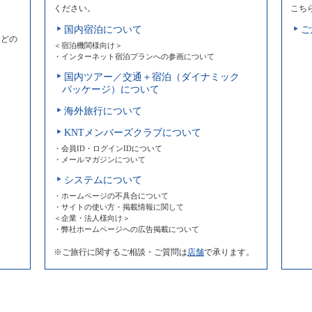
ください。
こち
国内宿泊について
ご
などの
＜宿泊機関様向け＞
・インターネット宿泊プランへの参画について
国内ツアー／交通＋宿泊（ダイナミック
パッケージ）について
海外旅行について
KNTメンバーズクラブについて
・会員ID・ログインIDについて
・メールマガジンについて
システムについて
・ホームページの不具合について
・サイトの使い方・掲載情報に関して
＜企業・法人様向け＞
・弊社ホームページへの広告掲載について
※ご旅行に関するご相談・ご質問は
店舗
で承ります。