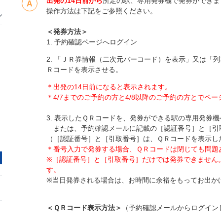
出発の14日前から
所定の駅、専用発券機で発券ができま
操作方法は下記をご参照ください。
＜発券方法＞
1. 予約確認ページへログイン
2. 「ＪＲ券情報（二次元バーコード）を表示」又は「
Ｒコードを表示させる。
＊出発の14日前になると表示されます。
＊4/7までのご予約の方と4/8以降のご予約の方とでペ
3. 表示したＱＲコードを、発券ができる駅の専用発券
または、予約確認メールに記載の［認証番号］と［引
（［認証番号］と［引取番号］は、ＱＲコードを表示し
＊番号入力で発券する場合、ＱＲコードは閉じても問題
※［認証番号］と［引取番号］だけでは発券できません
す。
※当日発券される場合は、お時間に余裕をもってお出か
＜ＱＲコード表示方法＞
（予約確認メールからログイン