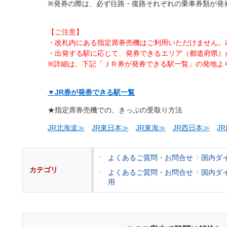
※発券の際は、必ず往路・復路それぞれの乗車券類が発
【ご注意】
・改札内にある指定席券売機はご利用いただけません。
・出発する駅に応じて、発券できるエリア（都道府県）
※詳細は、下記「ＪＲ券が発券できる駅一覧」の発地よ
▼JR券が発券できる駅一覧
★指定席券売機での、きっぷの受取り方法
JR北海道≫
JR東日本≫
JR東海≫
JR西日本≫
J
よくあるご質問・お問合せ
国内ダ
カテゴリ
よくあるご質問・お問合せ
国内ダ
用