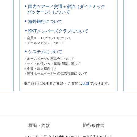
国内ツアー／交通＋宿泊（ダイナミック
パッケージ）について
海外旅行について
KNTメンバーズクラブについて
・会員ID・ログインIDについて
・メールマガジンについて
システムについて
・ホームページの不具合について
・サイトの使い方・掲載情報に関して
＜企業・法人様向け＞
・弊社ホームページへの広告掲載について
※ご旅行に関するご相談・ご質問は
店舗
で承ります。
標識・約款
旅行条件書
Copyright © All rights reserved by
KNT Co.,Ltd.