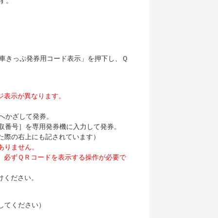
す。
列車きっぷ発券用コード表示」を押下し、Ｑ
ージ表示が異なります。
機へかざして発券。
取番号］を専用発券機に入力して発券。
た際の右上にも記されています）
ありません。
。
必ずＱＲコードを表示する操作が必要で
けください。
してください）