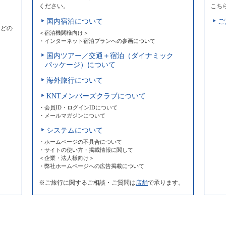
ください。
こち
国内宿泊について
ご
などの
＜宿泊機関様向け＞
・インターネット宿泊プランへの参画について
国内ツアー／交通＋宿泊（ダイナミック
パッケージ）について
海外旅行について
KNTメンバーズクラブについて
・会員ID・ログインIDについて
・メールマガジンについて
システムについて
・ホームページの不具合について
・サイトの使い方・掲載情報に関して
＜企業・法人様向け＞
・弊社ホームページへの広告掲載について
※ご旅行に関するご相談・ご質問は
店舗
で承ります。