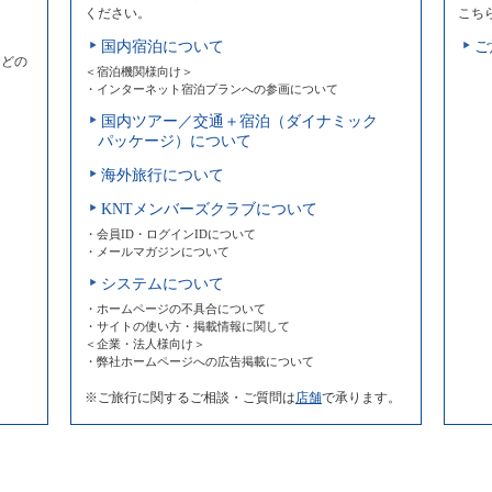
ください。
こち
国内宿泊について
ご
などの
＜宿泊機関様向け＞
・インターネット宿泊プランへの参画について
国内ツアー／交通＋宿泊（ダイナミック
パッケージ）について
海外旅行について
KNTメンバーズクラブについて
・会員ID・ログインIDについて
・メールマガジンについて
システムについて
・ホームページの不具合について
・サイトの使い方・掲載情報に関して
＜企業・法人様向け＞
・弊社ホームページへの広告掲載について
※ご旅行に関するご相談・ご質問は
店舗
で承ります。