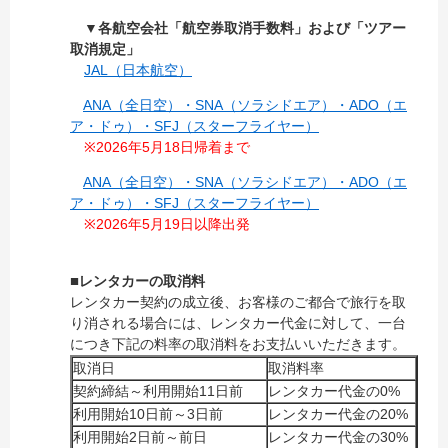
▼各航空会社「航空券取消手数料」および「ツアー
取消規定」
JAL（日本航空）
ANA（全日空）・SNA（ソラシドエア）・ADO（エ
ア・ドゥ）・SFJ（スターフライヤー）
※2026年5月18日帰着まで
ANA（全日空）・SNA（ソラシドエア）・ADO（エ
ア・ドゥ）・SFJ（スターフライヤー）
※2026年5月19日以降出発
■
レンタカーの取消料
レンタカー契約の成立後、お客様のご都合で旅行を取
り消される場合には、レンタカー代金に対して、一台
につき下記の料率の取消料をお支払いいただきます。
取消日
取消料率
契約締結～利用開始11日前
レンタカー代金の0%
利用開始10日前～3日前
レンタカー代金の20%
利用開始2日前～前日
レンタカー代金の30%