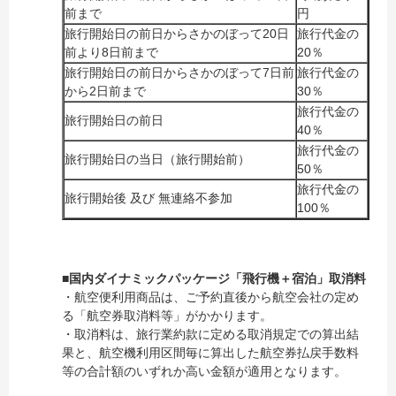
前まで
円
旅行開始日の前日からさかのぼって20日
旅行代金の
前より8日前まで
20％
旅行開始日の前日からさかのぼって7日前
旅行代金の
から2日前まで
30％
旅行代金の
旅行開始日の前日
40％
旅行代金の
旅行開始日の当日（旅行開始前）
50％
旅行代金の
旅行開始後 及び 無連絡不参加
100％
■国内ダイナミックパッケージ「飛行機＋宿泊」取消料
・航空便利用商品は、ご予約直後から航空会社の定め
る「航空券取消料等」がかかります。
・取消料は、旅⾏業約款に定める取消規定での算出結
果と、航空機利⽤区間毎に算出した航空券払戻手数料
等の合計額のいずれか⾼い⾦額が適用となります。