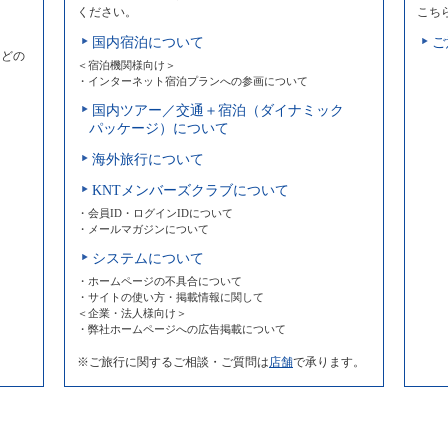
ください。
こち
国内宿泊について
ご
などの
＜宿泊機関様向け＞
・インターネット宿泊プランへの参画について
国内ツアー／交通＋宿泊（ダイナミック
パッケージ）について
海外旅行について
KNTメンバーズクラブについて
・会員ID・ログインIDについて
・メールマガジンについて
システムについて
・ホームページの不具合について
・サイトの使い方・掲載情報に関して
＜企業・法人様向け＞
・弊社ホームページへの広告掲載について
※ご旅行に関するご相談・ご質問は
店舗
で承ります。