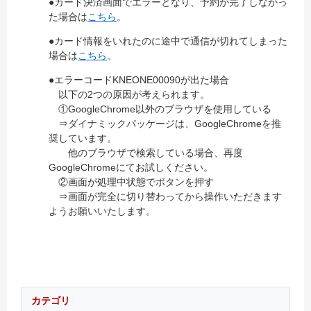
●カード決済画面でエラーとなり、予約が完了しなかっ
た場合は
こちら
。
●カード情報をいれたのに途中で通信が切れてしまった
場合は
こちら
。
●エラーコードKNEONE00090が出た場合
以下の2つの原因が考えられます。
①GoogleChrome以外のブラウザを使用している
⇒ダイナミックパッケージは、GoogleChromeを推
奨しています。
他のブラウザで検索している場合、再度
GoogleChromeにてお試しください。
②画面が処理中状態でボタンを押す
⇒画面が完全に切り替わってから操作いただきます
ようお願いいたします。
カテゴリ