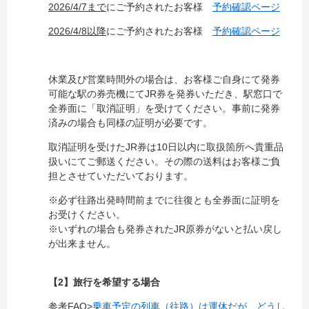
2026/4/7まで
にご予約されたお客様
予約確認ページ
2026/4/8以降
にご予約されたお客様
予約確認ページ
休業及び営業時間外の場合は、お客様ご自身にて発券
可能な駅の券売機にてJR券を発券いただき、駅窓口で
全券面に「取消証明」を受けてください。事前に発券
済みの場合も同様の証明が必要です。
取消証明を受けたJR券は10日以内に取扱箇所へ貴重品
扱いにてご郵送ください。その際の送料はお客様ご負
担とさせていただいております。
※必ず往路出発時間前までに往復とも全券面に証明を
お受けください。
※いずれの場合も発券されたJR原券がないと払い戻し
が出来ません。
【2】旅行を希望する場合
参考FAQ>
乗車予定の列車（往路）は運休だが、どうし