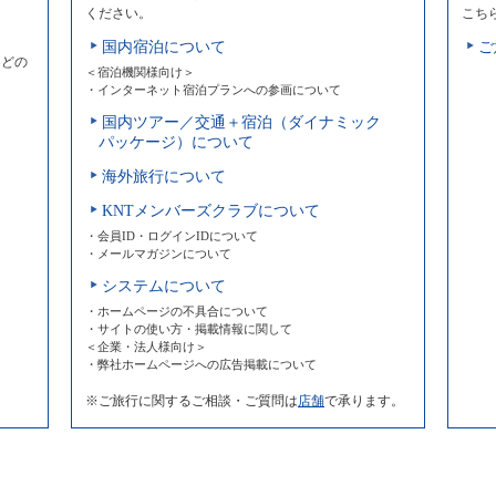
ください。
こち
国内宿泊について
ご
などの
＜宿泊機関様向け＞
・インターネット宿泊プランへの参画について
国内ツアー／交通＋宿泊（ダイナミック
パッケージ）について
海外旅行について
KNTメンバーズクラブについて
・会員ID・ログインIDについて
・メールマガジンについて
システムについて
・ホームページの不具合について
・サイトの使い方・掲載情報に関して
＜企業・法人様向け＞
・弊社ホームページへの広告掲載について
※ご旅行に関するご相談・ご質問は
店舗
で承ります。