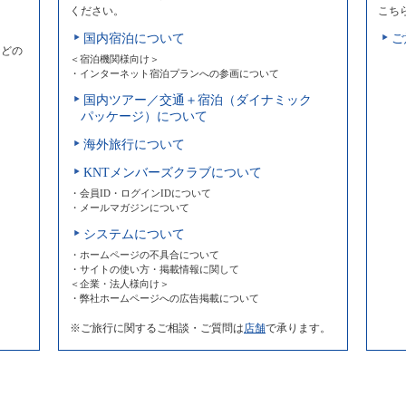
ください。
こち
国内宿泊について
ご
などの
＜宿泊機関様向け＞
・インターネット宿泊プランへの参画について
国内ツアー／交通＋宿泊（ダイナミック
パッケージ）について
海外旅行について
KNTメンバーズクラブについて
・会員ID・ログインIDについて
・メールマガジンについて
システムについて
・ホームページの不具合について
・サイトの使い方・掲載情報に関して
＜企業・法人様向け＞
・弊社ホームページへの広告掲載について
※ご旅行に関するご相談・ご質問は
店舗
で承ります。