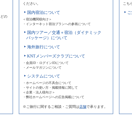
ください。
こち
国内宿泊について
ご
などの
＜宿泊機関様向け＞
・インターネット宿泊プランへの参画について
国内ツアー／交通＋宿泊（ダイナミック
パッケージ）について
海外旅行について
KNTメンバーズクラブについて
・会員ID・ログインIDについて
・メールマガジンについて
システムについて
・ホームページの不具合について
・サイトの使い方・掲載情報に関して
＜企業・法人様向け＞
・弊社ホームページへの広告掲載について
※ご旅行に関するご相談・ご質問は
店舗
で承ります。