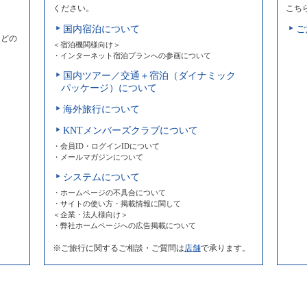
ください。
こち
国内宿泊について
ご
などの
＜宿泊機関様向け＞
・インターネット宿泊プランへの参画について
国内ツアー／交通＋宿泊（ダイナミック
パッケージ）について
海外旅行について
KNTメンバーズクラブについて
・会員ID・ログインIDについて
・メールマガジンについて
システムについて
・ホームページの不具合について
・サイトの使い方・掲載情報に関して
＜企業・法人様向け＞
・弊社ホームページへの広告掲載について
※ご旅行に関するご相談・ご質問は
店舗
で承ります。