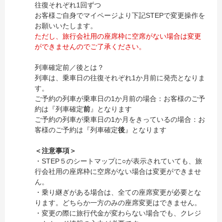
往復それぞれ1回ずつ
お客様ご自身でマイページより下記STEPで変更操作を
お願いいたします。
ただし、旅行会社用の座席枠に空席がない場合は変更
ができませんのでご了承ください。
列車確定前／後とは？
列車は、乗車日の往復それぞれ1か月前に発売となりま
す。
ご予約の列車が乗車日の1か月前の場合：お客様のご予
約は『列車確定
前
』となります
ご予約の列車が乗車日の1か月をきっているの場合：お
客様のご予約は『列車確定
後
』となります
＜注意事項＞
・STEP５のシートマップに○が表示されていても、旅
行会社用の座席枠に空席がない場合は変更ができませ
ん。
・乗り継ぎがある場合は、全ての座席変更が必要とな
ります。どちらか一方のみの座席変更はできません。
・変更の際に旅行代金が変わらない場合でも、クレジ