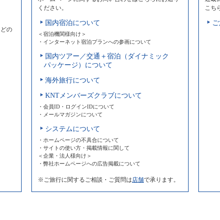
ください。
こち
国内宿泊について
ご
などの
＜宿泊機関様向け＞
・インターネット宿泊プランへの参画について
国内ツアー／交通＋宿泊（ダイナミック
パッケージ）について
海外旅行について
KNTメンバーズクラブについて
・会員ID・ログインIDについて
・メールマガジンについて
システムについて
・ホームページの不具合について
・サイトの使い方・掲載情報に関して
＜企業・法人様向け＞
・弊社ホームページへの広告掲載について
※ご旅行に関するご相談・ご質問は
店舗
で承ります。