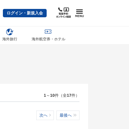
ログイン・新規入会
海外旅行
海外航空券・ホテル
1
～
10
件（全
17
件）
次へ
最後へ