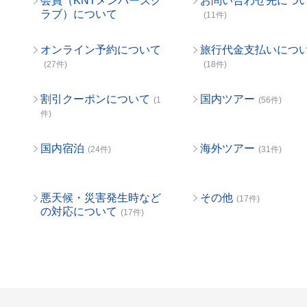
会員（KNTメンバーズク
お問い合わせ先につ
ラブ）について
(11件)
オンライン予約について
旅行代金支払いにつ
(27件)
(18件)
割引クーポンについて
国内ツアー
(1
(56件)
件)
国内宿泊
海外ツアー
(24件)
(31件)
悪天候・災害発生時など
その他
(17件)
の対応について
(17件)