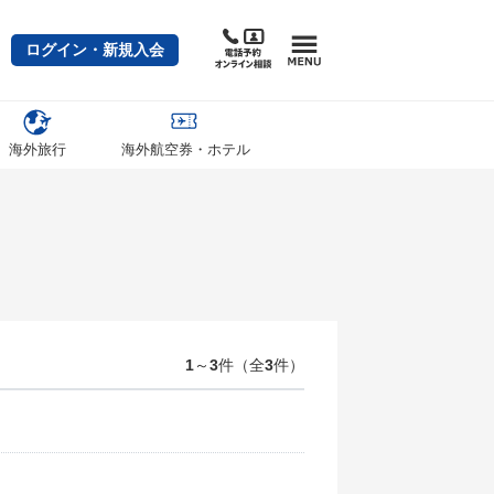
ログイン・新規入会
海外旅行
海外航空券・ホテル
1
～
3
件（全
3
件）