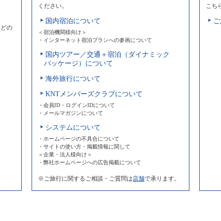
ください。
こち
国内宿泊について
ご
などの
＜宿泊機関様向け＞
・インターネット宿泊プランへの参画について
国内ツアー／交通＋宿泊（ダイナミック
パッケージ）について
海外旅行について
KNTメンバーズクラブについて
・会員ID・ログインIDについて
・メールマガジンについて
システムについて
・ホームページの不具合について
・サイトの使い方・掲載情報に関して
＜企業・法人様向け＞
・弊社ホームページへの広告掲載について
※ご旅行に関するご相談・ご質問は
店舗
で承ります。