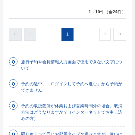
1
～
10
件（全
24
件）
1
旅行予約や会員情報入力画面で使用できない文字につ
いて
予約の途中、「ログインして予約へ進む」から予約が
できません
予約の取扱箇所が休業および営業時間外の場合、取消
方法はどうなりますか？（インターネットでお申し込
みの方）
同じホテルで同じお部屋タイプが選べますが、違いは