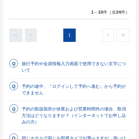
1
～
10
件（全
24
件）
1
旅行予約や会員情報入力画面で使用できない文字につ
いて
予約の途中、「ログインして予約へ進む」から予約が
できません
予約の取扱箇所が休業および営業時間外の場合、取消
方法はどうなりますか？（インターネットでお申し込
みの方）
同じホテルで同じお部屋タイプが選べますが、違いは