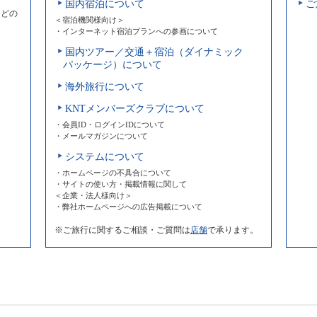
国内宿泊について
ご
などの
＜宿泊機関様向け＞
・インターネット宿泊プランへの参画について
国内ツアー／交通＋宿泊（ダイナミック
パッケージ）について
海外旅行について
KNTメンバーズクラブについて
・会員ID・ログインIDについて
・メールマガジンについて
システムについて
・ホームページの不具合について
・サイトの使い方・掲載情報に関して
＜企業・法人様向け＞
・弊社ホームページへの広告掲載について
※ご旅行に関するご相談・ご質問は
店舗
で承ります。