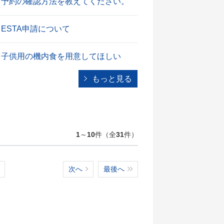
予約の確認方法を教えてください。
ESTA申請について
子供用の機内食を用意してほしい
もっと見る
1
～
10
件（全
31
件）
次へ
最後へ