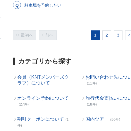
駐車場を予約したい
最初へ
前へ
1
2
3
4
カテゴリから探す
会員（KNTメンバーズク
お問い合わせ先につ
ラブ）について
(11件)
オンライン予約について
旅行代金支払いにつ
(27件)
(18件)
割引クーポンについて
国内ツアー
(1
(56件)
件)