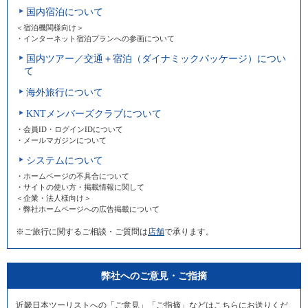
国内宿泊について
＜宿泊機関様向け＞
・インターネット宿泊プランへの参画について
国内ツアー／交通＋宿泊（ダイナミックパッケージ）につい
て
海外旅行について
KNTメンバーズクラブについて
・会員ID・ログインIDについて
・メールマガジンについて
システムについて
・ホームページの不具合について
・サイトの使い方・掲載情報に関して
＜企業・法人様向け＞
・弊社ホームページへの広告掲載について
※ご旅行に関するご相談・ご質問は
店舗
で承ります。
弊社へのご意見・ご指摘
近畿日本ツーリストへの「ご意見」「ご指摘」などはこちらにお送りくだ