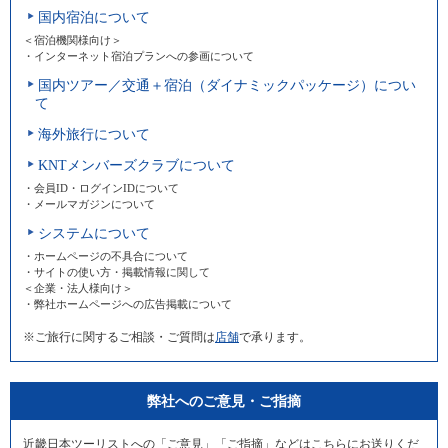
国内宿泊について
＜宿泊機関様向け＞
・インターネット宿泊プランへの参画について
国内ツアー／交通＋宿泊（ダイナミックパッケージ）につい
て
海外旅行について
KNTメンバーズクラブについて
・会員ID・ログインIDについて
・メールマガジンについて
システムについて
・ホームページの不具合について
・サイトの使い方・掲載情報に関して
＜企業・法人様向け＞
・弊社ホームページへの広告掲載について
※ご旅行に関するご相談・ご質問は
店舗
で承ります。
弊社へのご意見・ご指摘
近畿日本ツーリストへの「ご意見」「ご指摘」などはこちらにお送りくだ