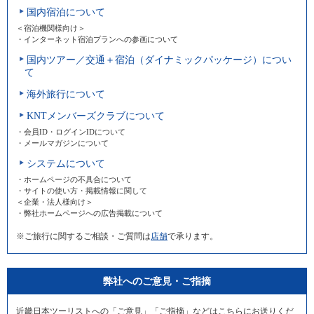
国内宿泊について
＜宿泊機関様向け＞
・インターネット宿泊プランへの参画について
国内ツアー／交通＋宿泊（ダイナミックパッケージ）につい
て
海外旅行について
KNTメンバーズクラブについて
・会員ID・ログインIDについて
・メールマガジンについて
システムについて
・ホームページの不具合について
・サイトの使い方・掲載情報に関して
＜企業・法人様向け＞
・弊社ホームページへの広告掲載について
※ご旅行に関するご相談・ご質問は
店舗
で承ります。
弊社へのご意見・ご指摘
近畿日本ツーリストへの「ご意見」「ご指摘」などはこちらにお送りくだ