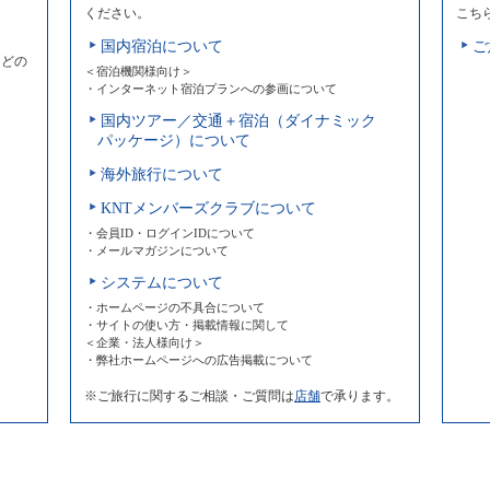
ください。
こち
国内宿泊について
ご
などの
＜宿泊機関様向け＞
・インターネット宿泊プランへの参画について
国内ツアー／交通＋宿泊（ダイナミック
パッケージ）について
海外旅行について
KNTメンバーズクラブについて
・会員ID・ログインIDについて
・メールマガジンについて
システムについて
・ホームページの不具合について
・サイトの使い方・掲載情報に関して
＜企業・法人様向け＞
・弊社ホームページへの広告掲載について
※ご旅行に関するご相談・ご質問は
店舗
で承ります。