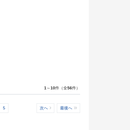
1
～
10
件（全
56
件）
5
次へ
最後へ