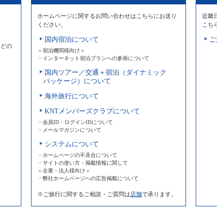
ホームページに関するお問い合わせはこちらにお送り
近畿
ください。
こち
国内宿泊について
ご
などの
＜宿泊機関様向け＞
・インターネット宿泊プランへの参画について
国内ツアー／交通＋宿泊（ダイナミック
パッケージ）について
海外旅行について
KNTメンバーズクラブについて
・会員ID・ログインIDについて
・メールマガジンについて
システムについて
・ホームページの不具合について
・サイトの使い方・掲載情報に関して
＜企業・法人様向け＞
・弊社ホームページへの広告掲載について
※ご旅行に関するご相談・ご質問は
店舗
で承ります。