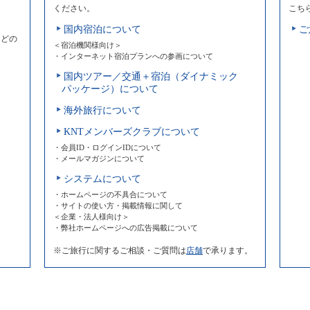
ください。
こち
国内宿泊について
ご
などの
＜宿泊機関様向け＞
・インターネット宿泊プランへの参画について
国内ツアー／交通＋宿泊（ダイナミック
パッケージ）について
海外旅行について
KNTメンバーズクラブについて
・会員ID・ログインIDについて
・メールマガジンについて
システムについて
・ホームページの不具合について
・サイトの使い方・掲載情報に関して
＜企業・法人様向け＞
・弊社ホームページへの広告掲載について
※ご旅行に関するご相談・ご質問は
店舗
で承ります。