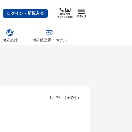
ログイン・新規入会
海外旅行
海外航空券・ホテル
1
～
7
件（全
7
件）