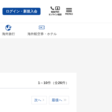
ログイン・新規入会
海外旅行
海外航空券・ホテル
1
～
10
件（全
26
件）
次へ
最後へ