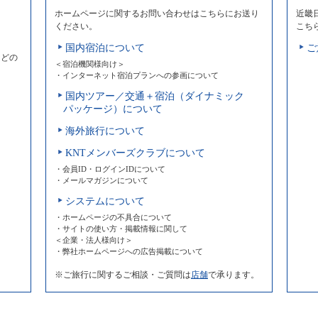
ホームページに関するお問い合わせはこちらにお送り
近畿
ください。
こち
国内宿泊について
ご
などの
＜宿泊機関様向け＞
・インターネット宿泊プランへの参画について
国内ツアー／交通＋宿泊（ダイナミック
パッケージ）について
海外旅行について
KNTメンバーズクラブについて
・会員ID・ログインIDについて
・メールマガジンについて
システムについて
・ホームページの不具合について
・サイトの使い方・掲載情報に関して
＜企業・法人様向け＞
・弊社ホームページへの広告掲載について
※ご旅行に関するご相談・ご質問は
店舗
で承ります。