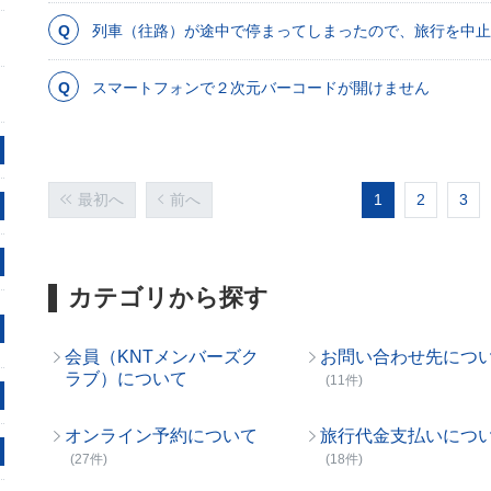
列車（往路）が途中で停まってしまったので、旅行を中止
スマートフォンで２次元バーコードが開けません
最初へ
前へ
1
2
3
カテゴリから探す
会員（KNTメンバーズク
お問い合わせ先につ
ラブ）について
(11件)
オンライン予約について
旅行代金支払いにつ
(27件)
(18件)