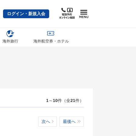
ログイン・新規入会
海外旅行
海外航空券・ホテル
1
～
10
件（全
21
件）
次へ
最後へ