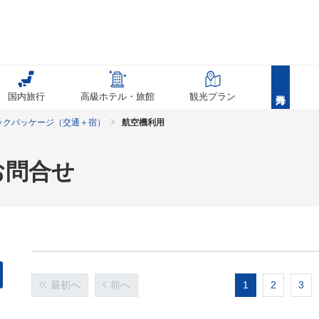
国内旅行
高級ホテル・旅館
観光プラン
ックパッケージ（交通＋宿）
航空機利用
お問合せ
最初へ
前へ
1
2
3