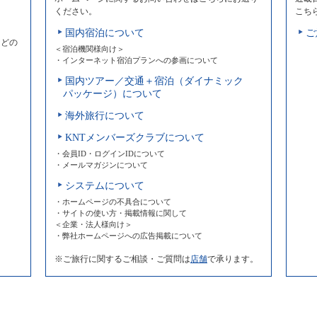
ください。
こち
国内宿泊について
ご
などの
＜宿泊機関様向け＞
・インターネット宿泊プランへの参画について
国内ツアー／交通＋宿泊（ダイナミック
パッケージ）について
海外旅行について
KNTメンバーズクラブについて
・会員ID・ログインIDについて
・メールマガジンについて
システムについて
・ホームページの不具合について
・サイトの使い方・掲載情報に関して
＜企業・法人様向け＞
・弊社ホームページへの広告掲載について
※ご旅行に関するご相談・ご質問は
店舗
で承ります。