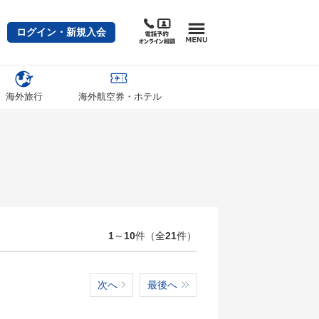
ログイン・新規入会
海外旅行
海外航空券・ホテル
1
～
10
件（全
21
件）
次へ
最後へ