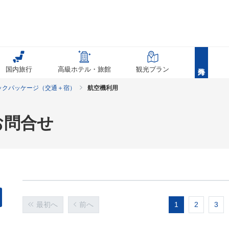
国内旅行
高級ホテル・旅館
観光プラン
ックパッケージ（交通＋宿）
航空機利用
お問合せ
最初へ
前へ
1
2
3