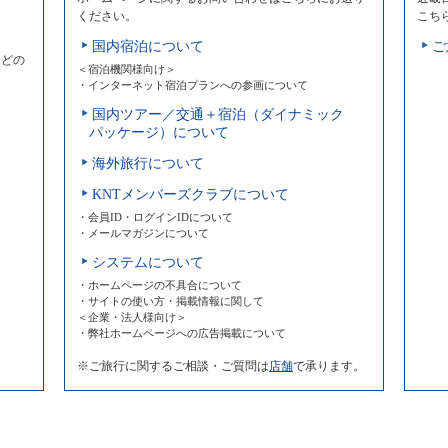
ください。
こち
国内宿泊について
ご
などの
＜宿泊機関様向け＞
・インターネット宿泊プランへの参画について
国内ツアー／交通＋宿泊（ダイナミック
パッケージ）について
海外旅行について
KNTメンバーズクラブについて
・会員ID・ログインIDについて
・メールマガジンについて
システムについて
・ホームページの不具合について
・サイトの使い方・掲載情報に関して
＜企業・法人様向け＞
・弊社ホームページへの広告掲載について
※ご旅行に関するご相談・ご質問は
店舗
で承ります。