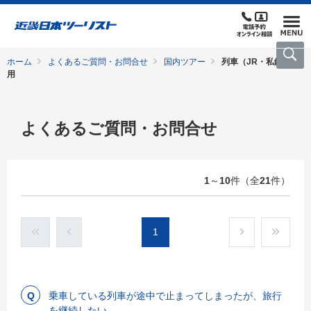
ホーム
よくあるご質問・お問合せ
国内ツアー
列車（JR・私鉄）利
用
よくあるご質問・お問合せ
1
～
10
件（全
21
件）
1
乗車している列車が途中で止まってしまったが、旅行
を継続したい