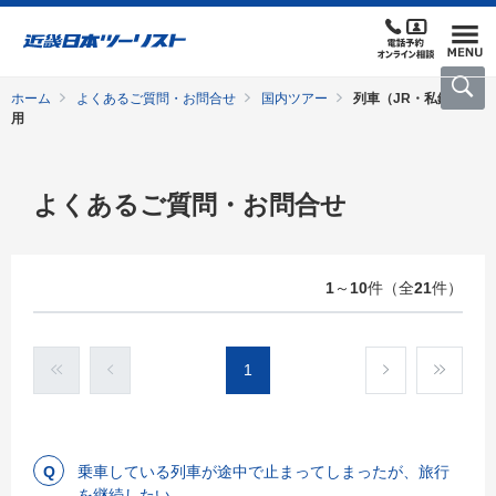
ホーム
よくあるご質問・お問合せ
国内ツアー
列車（JR・私鉄）利
用
よくあるご質問・お問合せ
1
～
10
件（全
21
件）
1
乗車している列車が途中で止まってしまったが、旅行
を継続したい