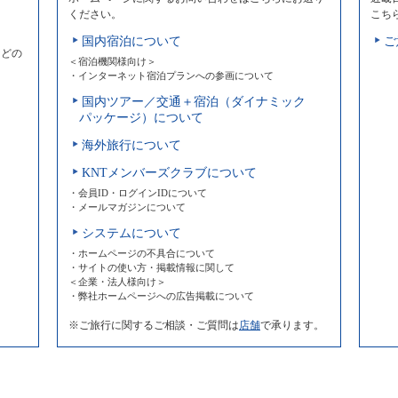
ください。
こち
国内宿泊について
ご
などの
＜宿泊機関様向け＞
・インターネット宿泊プランへの参画について
国内ツアー／交通＋宿泊（ダイナミック
パッケージ）について
海外旅行について
KNTメンバーズクラブについて
・会員ID・ログインIDについて
・メールマガジンについて
システムについて
・ホームページの不具合について
・サイトの使い方・掲載情報に関して
＜企業・法人様向け＞
・弊社ホームページへの広告掲載について
※ご旅行に関するご相談・ご質問は
店舗
で承ります。