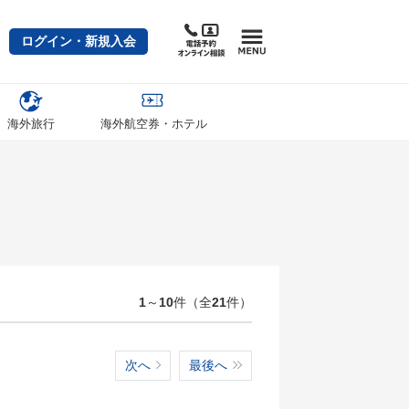
ログイン・新規入会
海外旅行
海外航空券・ホテル
1
～
10
件（全
21
件）
次へ
最後へ