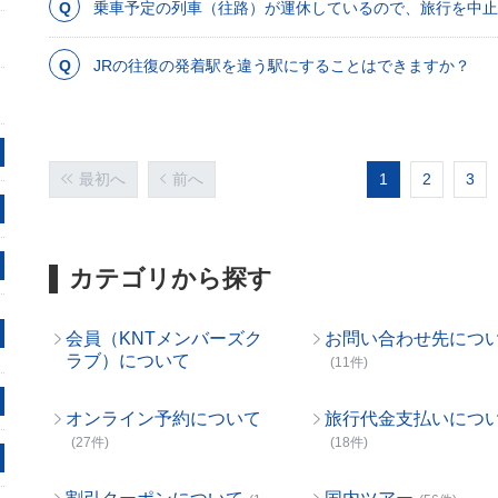
乗車予定の列車（往路）が運休しているので、旅行を中止
JRの往復の発着駅を違う駅にすることはできますか？
最初へ
前へ
1
2
3
カテゴリから探す
会員（KNTメンバーズク
お問い合わせ先につ
ラブ）について
(11件)
オンライン予約について
旅行代金支払いにつ
(27件)
(18件)