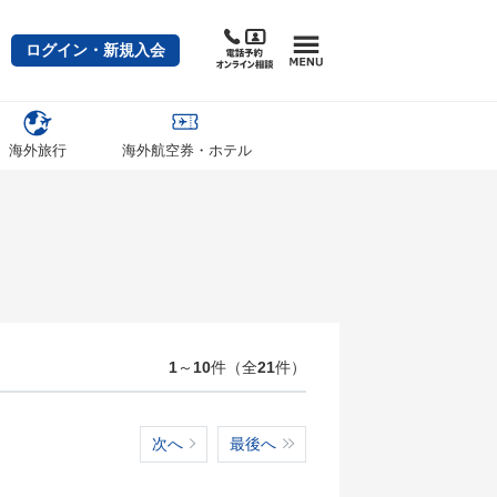
ログイン・新規入会
海外旅行
海外航空券・ホテル
1
～
10
件（全
21
件）
次へ
最後へ