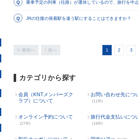
乗車予定の列車（往路）が運休しているので、旅行を中止
JRの往復の発着駅を違う駅にすることはできますか？
最初へ
前へ
1
2
3
カテゴリから探す
会員（KNTメンバーズク
お問い合わせ先につ
ラブ）について
(11件)
オンライン予約について
旅行代金支払いにつ
(27件)
(18件)