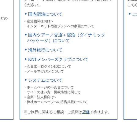
ください。
こち
国内宿泊について
ご
などの
＜宿泊機関様向け＞
・インターネット宿泊プランへの参画について
国内ツアー／交通＋宿泊（ダイナミック
パッケージ）について
海外旅行について
KNTメンバーズクラブについて
・会員ID・ログインIDについて
・メールマガジンについて
システムについて
・ホームページの不具合について
・サイトの使い方・掲載情報に関して
＜企業・法人様向け＞
・弊社ホームページへの広告掲載について
※ご旅行に関するご相談・ご質問は
店舗
で承ります。