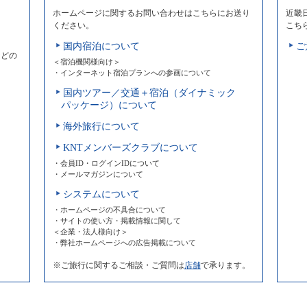
ホームページに関するお問い合わせはこちらにお送り
近畿
ください。
こち
国内宿泊について
ご
などの
＜宿泊機関様向け＞
・インターネット宿泊プランへの参画について
国内ツアー／交通＋宿泊（ダイナミック
パッケージ）について
海外旅行について
KNTメンバーズクラブについて
・会員ID・ログインIDについて
・メールマガジンについて
システムについて
・ホームページの不具合について
・サイトの使い方・掲載情報に関して
＜企業・法人様向け＞
・弊社ホームページへの広告掲載について
※ご旅行に関するご相談・ご質問は
店舗
で承ります。