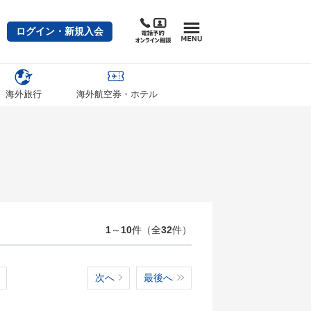
ログイン・新規入会
海外旅行
海外航空券・ホテル
1
～
10
件（全
32
件）
次へ
最後へ