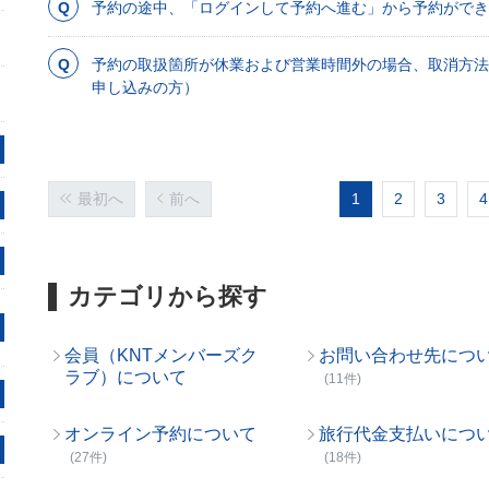
予約の途中、「ログインして予約へ進む」から予約ができ
予約の取扱箇所が休業および営業時間外の場合、取消方
申し込みの方）
最初へ
前へ
1
2
3
4
カテゴリから探す
会員（KNTメンバーズク
お問い合わせ先につ
ラブ）について
(11件)
オンライン予約について
旅行代金支払いにつ
(27件)
(18件)