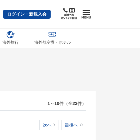
ログイン・新規入会
海外旅行
海外航空券・ホテル
1
～
10
件（全
23
件）
次へ
最後へ