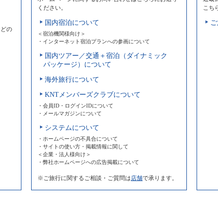
ください。
こち
国内宿泊について
ご
などの
＜宿泊機関様向け＞
・インターネット宿泊プランへの参画について
国内ツアー／交通＋宿泊（ダイナミック
パッケージ）について
海外旅行について
KNTメンバーズクラブについて
・会員ID・ログインIDについて
・メールマガジンについて
システムについて
・ホームページの不具合について
・サイトの使い方・掲載情報に関して
＜企業・法人様向け＞
・弊社ホームページへの広告掲載について
※ご旅行に関するご相談・ご質問は
店舗
で承ります。