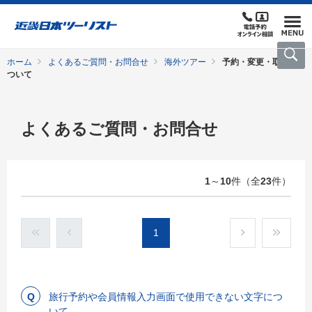
ホーム
よくあるご質問・お問合せ
海外ツアー
予約・変更・取消に
ついて
よくあるご質問・お問合せ
1
～
10
件（全
23
件）
1
旅行予約や会員情報入力画面で使用できない文字につ
いて