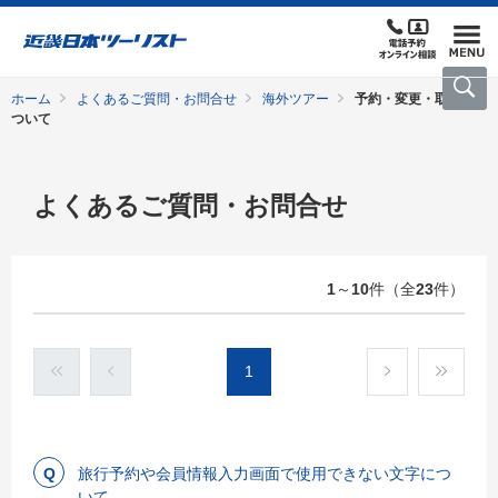
ホーム
よくあるご質問・お問合せ
海外ツアー
予約・変更・取消に
ついて
よくあるご質問・お問合せ
1
～
10
件（全
23
件）
1
旅行予約や会員情報入力画面で使用できない文字につ
いて