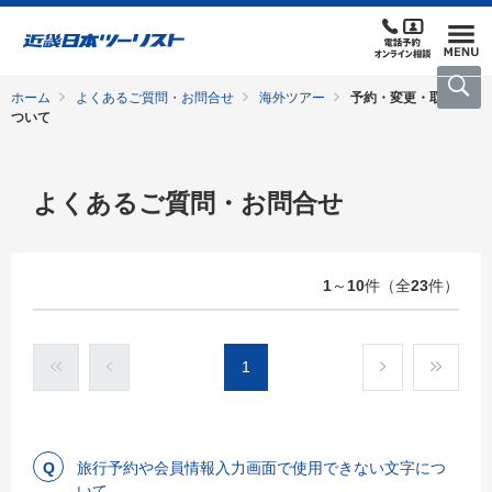
ホーム
よくあるご質問・お問合せ
海外ツアー
予約・変更・取消に
ついて
よくあるご質問・お問合せ
1
～
10
件（全
23
件）
1
旅行予約や会員情報入力画面で使用できない文字につ
いて