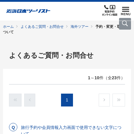
ホーム
よくあるご質問・お問合せ
海外ツアー
予約・変更・取消に
ついて
よくあるご質問・お問合せ
1
～
10
件（全
23
件）
1
旅行予約や会員情報入力画面で使用できない文字につ
いて