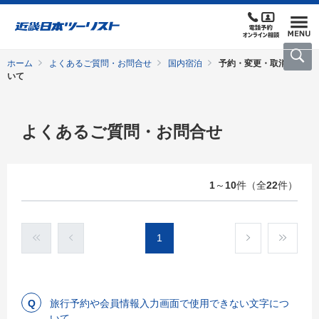
ホーム
よくあるご質問・お問合せ
国内宿泊
予約・変更・取消につ
いて
よくあるご質問・お問合せ
1
～
10
件（全
22
件）
1
旅行予約や会員情報入力画面で使用できない文字につ
いて