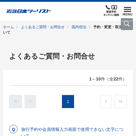
ホーム
よくあるご質問・お問合せ
国内宿泊
予約・変更・取消につ
いて
よくあるご質問・お問合せ
1
～
10
件（全
22
件）
1
旅行予約や会員情報入力画面で使用できない文字につ
いて